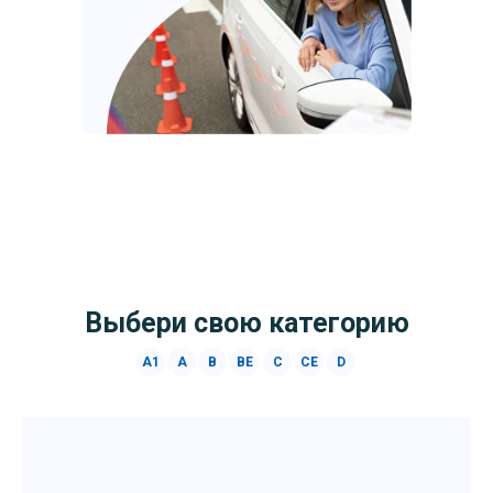
Выбери свою категорию
A1
A
B
BE
C
CE
D